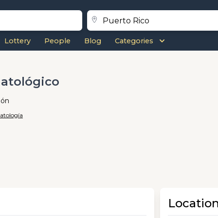
Lottery
People
Blog
Categories
atológico
món
atología
Locatio