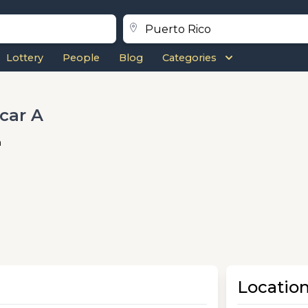
Lottery
People
Blog
Categories
car A
n
Locatio