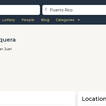
Lottery
People
Blog
Categories
quera
an Juan
Locatio