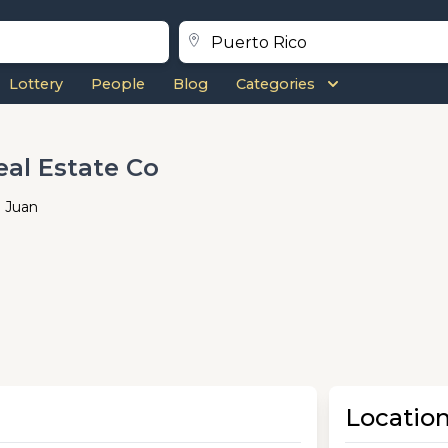
Lottery
People
Blog
Categories
eal Estate Co
n Juan
Locatio