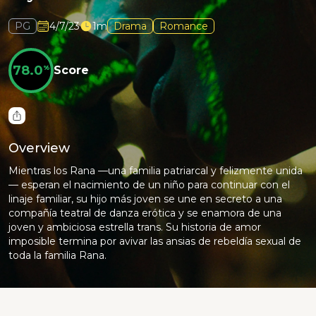
PG
4/7/23
1m
Drama
Romance
78.0
%
Score
Overview
Mientras los Rana —una familia patriarcal y felizmente unida
— esperan el nacimiento de un niño para continuar con el
linaje familiar, su hijo más joven se une en secreto a una
compañía teatral de danza erótica y se enamora de una
joven y ambiciosa estrella trans. Su historia de amor
imposible termina por avivar las ansias de rebeldía sexual de
toda la familia Rana.