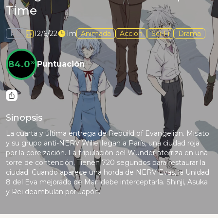
Time
PG
12/6/22
1m
Animada
Acción
Sci-Fi
Drama
84.0
%
Puntuación
Sinopsis
La cuarta y última entrega de Rebuild of Evangelion. Misato
y su grupo anti-NERV Wille llegan a París, una ciudad roja
por la coreización. La tripulación del Wunder aterriza en una
torre de contención. Tienen 720 segundos para restaurar la
ciudad. Cuando aparece una horda de NERV Evas, la Unidad
8 del Eva mejorado de Mari debe interceptarla. Shinji, Asuka
y Rei deambulan por Japón.