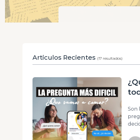
Articulos Recientes
(17 resultados)
¿Q
to
co
Son 
preg
deci
deba
¿Mar