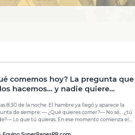
ué comemos hoy? La pregunta que
dos hacemos… y nadie quiere
ntestar
las 8:30 de la noche. El hambre ya llegó y aparece la
unta de siempre: — ¿Qué quieres comer?— No sé… ¿tú
de?— Lo que tú quieras. En ese momento comienza el
te. ¿Pizza? ¿Sushi? ¿Hamburguer? ¿Comida criolla?
iscos? ¿Comida mexicana? Cada persona tiene un antojo
Equipo SuperPagesPR.com