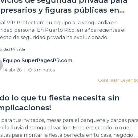
vicios de seguridad privada para
resarios y figuras públicas en
vimiento
ial VIP Protection: Tu equipo a la vanguardia en
ridad personal En Puerto Rico, en años recientes el
epto de seguridad privada ha evolucionado
nciosamente con nuevos residentes de alto poder
ridad Privada
sitivo, inversionistas y ejecutivos de empresas globales
tienen la Isla como su base de operaciones. También,
Equipo SuperPagesPR.com
as del ambiente artístico y la farándula […]
14 abr 26
|
5 minutos
Continuar Leyend
do lo que tu fiesta necesita sin
mplicaciones!
s para tus invitados, mesas para el banquete y carpas par
ni la lluvia detenga el vacilón. Encuentra todo lo que
sitas para montar la fiesta perfecta en tu casa, negocio o