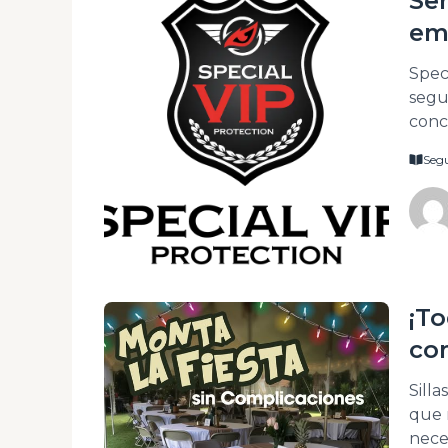
Ser
emp
mo
Spec
segu
conc
sile
Segu
adqui
que 
figur
¡To
co
Silla
que 
nece