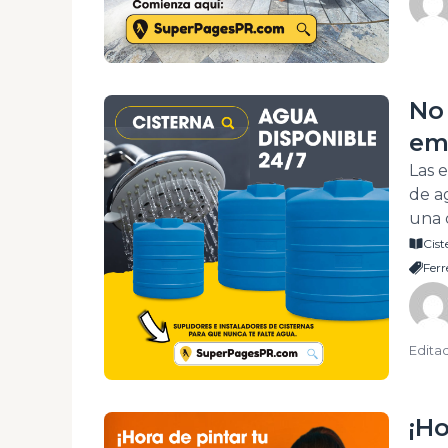
#Esp
No
em
Pu
Las 
de a
una 
form
Cist
día.
Ferr
inst
Edita
¡Ho