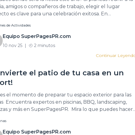
lia, amigos o compañeros de trabajo, elegir el lugar
ecto es clave para una celebración exitosa. En
rpagesPR puedes encontrar fácilmente salones de
nes de Actividades
idades en Puerto Rico, con el espacio, facilidades y
cionamiento que necesitas para tu evento. Celebra a lo
Equipo SuperPagesPR.com
de […]
10 nov 25
|
2 minutos
Continuar Leyend
nvierte el patio de tu casa en un
ort!
 es el momento de preparar tu espacio exterior para las
tas Encuentra expertos en piscinas, BBQ, landscaping,
azas y más en SuperPagesPR. Mira lo que puedes hacer
s://superpagespr.com/…/search/puerto-rico/r/piscina
inas
s://superpagespr.com/…/landscaping-%28jardineria…
s://superpagespr.com/…/puerto…/c/terrazas-de-madera
Equipo SuperPagesPR.com