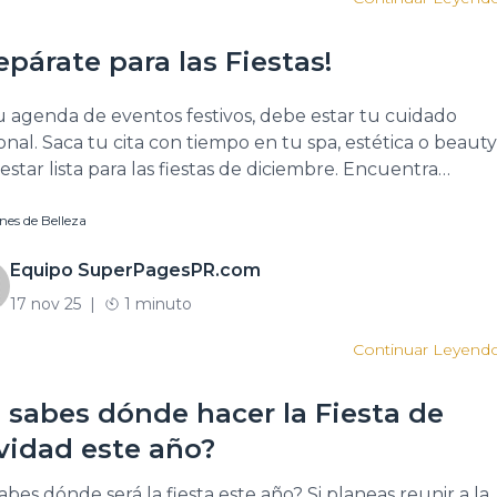
epárate para las Fiestas!
u agenda de eventos festivos, debe estar tu cuidado
onal. Saca tu cita con tiempo en tu spa, estética o beauty
estar lista para las fiestas de diciembre. Encuentra
es de Belleza cerca de ti. Haz tu cita aquí:
nes de Belleza
s://superpagespr.com/…/puerto…/c/salones-de-belleza
wNavideño#SpaTimePR#RegálatePaz#SuperPagesPR#B
Equipo SuperPagesPR.com
17 nov 25
|
1 minuto
Continuar Leyend
 sabes dónde hacer la Fiesta de
vidad este año?
abes dónde será la fiesta este año? Si planeas reunir a la