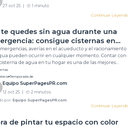
acioExterior#Piscina#Patio#Terrazas#Estilo#SuperPag
27 oct 25
|
1 minuto
Continuar Leyend
 te quedes sin agua durante una
ergencia: consigue cisternas en
erto Rico
emergencias, averías en el acueducto y el racionamiento
gua pueden ocurrir en cualquier momento. Contar con
cisterna de agua en tu hogar es una de las mejores
as de garantizar tranquilidad y continuidad en tu día a
ernas
 En SuperpagesPR puedes encontrar suplidores e
eteria
Temporada de
aladores de cisternas en Puerto Rico, de manera […]
Equipo SuperPagesPR.com
12 oct 25
|
2 minutos
do por:
Equipo SuperPagesPR.com
Continuar Leyend
ra de pintar tu espacio con color