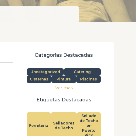
Categorias Destacadas
Uncategorized
Catering
Cisternas
Pintura
Piscinas
Ver mas
Etiquetas Destacadas
Sellado
de Techo
Selladores
Ferreteria
en
de Techo
Puerto
Rico