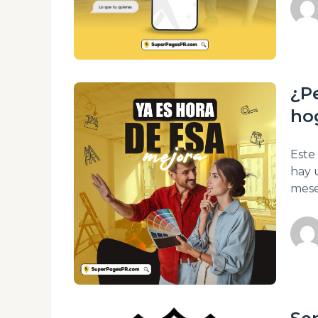
dife
¿P
ho
Este
hay 
mese
repa
que 
Much