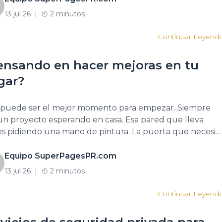
rente y decidir dónde comer puede tomar más […]
13 jul 26
|
2 minutos
Continuar Leyend
ensando en hacer mejoras en tu
gar?
 puede ser el mejor momento para empezar. Siempre
un proyecto esperando en casa. Esa pared que lleva
s pidiendo una mano de pintura. La puerta que necesit
ración. La terraza que sueñas con terminar o ese espacio
quieres renovar para disfrutar más con tu familia.
Equipo SuperPagesPR.com
as veces lo único que hace falta […]
13 jul 26
|
2 minutos
Continuar Leyend