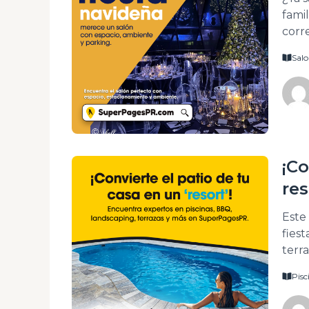
fami
corr
Supe
Salo
activ
esta
gran
¡Co
res
Este
fies
terr
http
Pisc
http
http