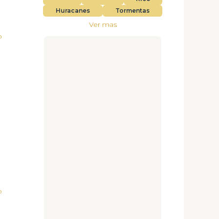
Huracanes
Tormentas
Ver mas
o
a
o