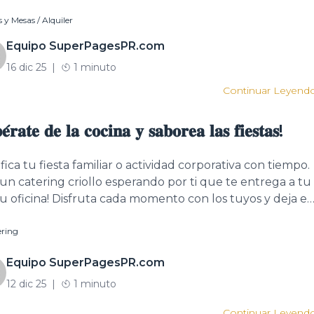
idad. Búscalo aquí: https://superpagespr.com/…/sillas-y-
as y Mesas / Alquiler
s-_-alquiler-y… https://superpagespr.com/
arch/puerto-rico/c/carpas
Equipo SuperPagesPR.com
uilerFiestas#SillasYMesasPR#NavidadEnPuertoRico#
16 dic 25
|
1 minuto
Continuar Leyend
𝐞́𝐫𝐚𝐭𝐞 𝐝𝐞 𝐥𝐚 𝐜𝐨𝐜𝐢𝐧𝐚 𝐲 𝐬𝐚𝐛𝐨𝐫𝐞𝐚 𝐥𝐚𝐬 𝐟𝐢𝐞𝐬𝐭𝐚𝐬!
fica tu fiesta familiar o actividad corporativa con tiempo.
 un catering criollo esperando por ti que te entrega a tu
 u oficina! Disfruta cada momento con los tuyos y deja el
 en manos de quienes saben de sabor boricua. Con un
ering
 clic https://superpagespr.com/…/search/puerto-
c/catering
Equipo SuperPagesPR.com
12 dic 25
|
1 minuto
Continuar Leyend