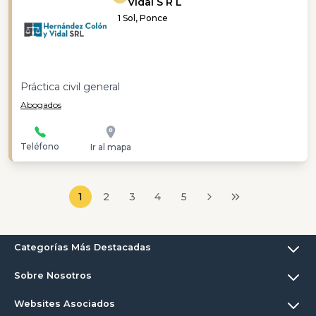
Vidal S R L
1 Sol, Ponce
Práctica civil general
Abogados
Teléfono
Ir al mapa
1
2
3
4
5
Categorías Más Destacadas
Sobre Nosotros
Websites Asociados