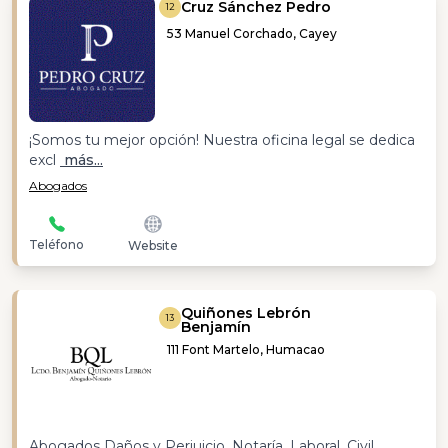
Cruz Sánchez Pedro
12
53 Manuel Corchado, Cayey
¡Somos tu mejor opción! Nuestra oficina legal se dedica
excl
más...
Abogados
Teléfono
Website
Quiñones Lebrón
13
Benjamín
111 Font Martelo, Humacao
Abogados Daños y Perjuicio, Notaría, Laboral, Civil