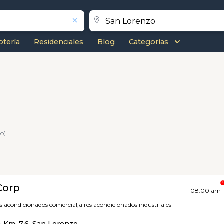
otería
Residenciales
Blog
Categorías
do)
Corp
08:00 am 
es acondicionados comercial,
aires acondicionados industriales