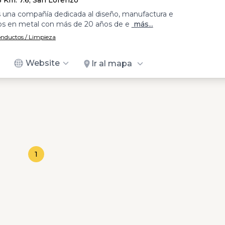
3 Km. 7.6, San Lorenzo
 una compañía dedicada al diseño, manufactura e
tos en metal con más de 20 años de e
más...
onductos / Limpieza
Website
Ir al mapa
1