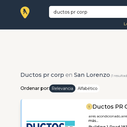
L
Ductos pr corp
en
San Lorenzo
(1 resulta
Ordenar por:
Relevancia
Alfabético
Ductos PR 
1
aires acondicionado,
air
más...