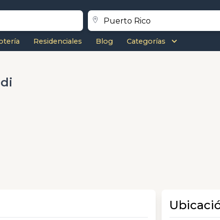
otería
Residenciales
Blog
Categorías
di
Ubicaci