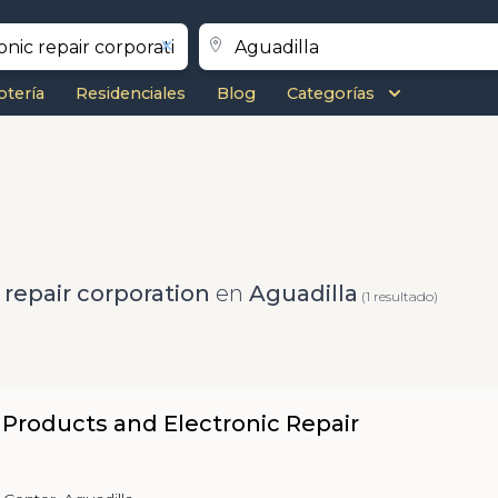
otería
Residenciales
Blog
Categorías
 repair corporation
en
Aguadilla
(1 resultado)
r Products and Electronic Repair