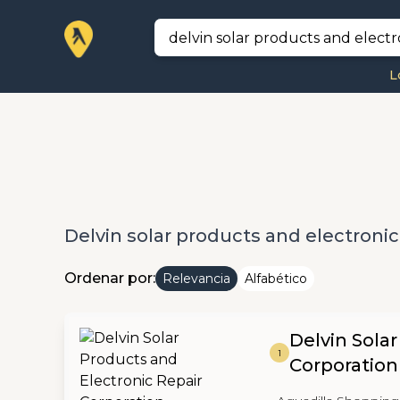
L
Delvin solar products and electronic
Ordenar por:
Relevancia
Alfabético
Delvin Sola
1
Corporation