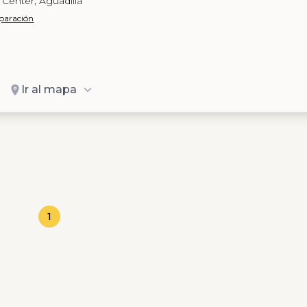
Center, Aguadilla
eparación
Ir al mapa
1