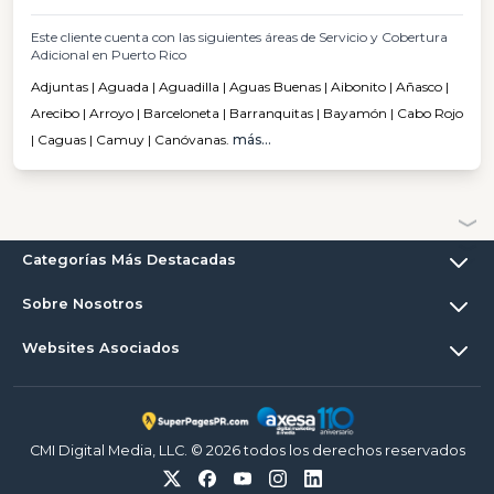
Este cliente cuenta con las siguientes áreas de Servicio y Cobertura
Adicional en Puerto Rico
Adjuntas | Aguada | Aguadilla | Aguas Buenas | Aibonito | Añasco |
Arecibo | Arroyo | Barceloneta | Barranquitas | Bayamón | Cabo Rojo
| Caguas | Camuy | Canóvanas.
más...
Categorías Más Destacadas
Sobre Nosotros
Websites Asociados
CMI Digital Media, LLC. © 2026 todos los derechos reservados