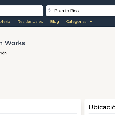
otería
Residenciales
Blog
Categorías
n Works
amón
Ubicaci