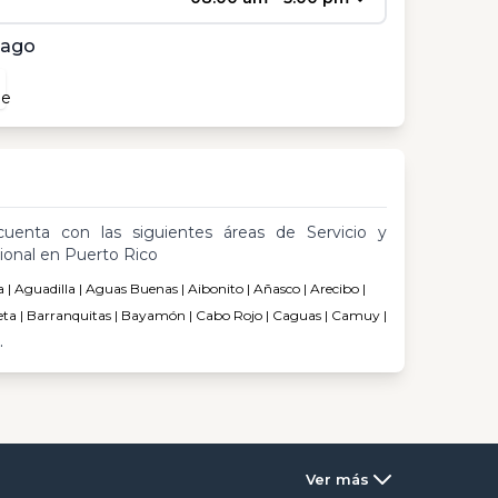
pago
cuenta con las siguientes áreas de Servicio y
ional en Puerto Rico
| Aguadilla | Aguas Buenas | Aibonito | Añasco | Arecibo |
eta | Barranquitas | Bayamón | Cabo Rojo | Caguas | Camuy |
.
Ver más