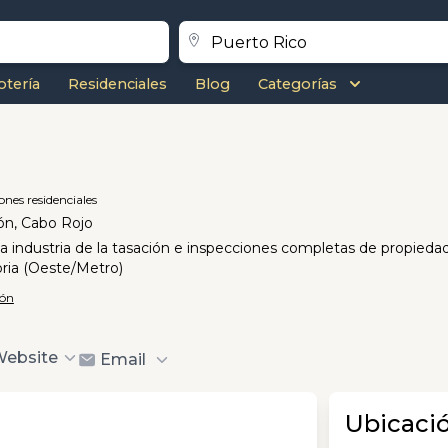
otería
Residenciales
Blog
Categorías
ones residenciales
ón, Cabo Rojo
la industria de la tasación e inspecciones completas de propie
oria (Oeste/Metro)
ión
ebsite
Email
Ubicaci