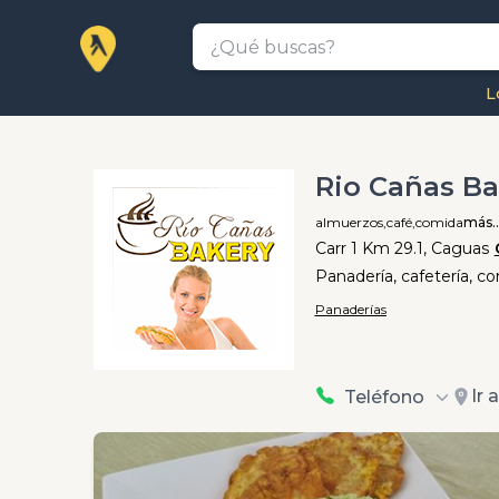
L
Rio Cañas Ba
almuerzos,
café,
comida
más..
Carr 1 Km 29.1, Caguas
Panadería, cafetería, co
Panaderías
Ir 
Teléfono