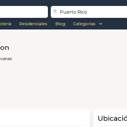
otería
Residenciales
Blog
Categorías
ron
óvanas
Ubicaci