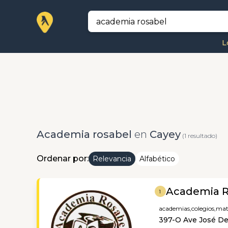
L
Academia rosabel
en
Cayey
(1 resultado)
Ordenar por:
Relevancia
Alfabético
Academia R
1
academias,
colegios,
mat
397-O Ave José De