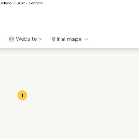
uidado Diurno - Centros
Website
Ir al mapa
1