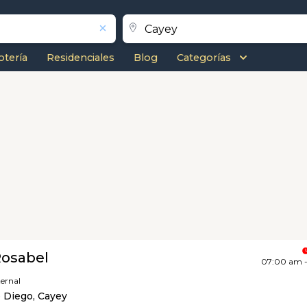
otería
Residenciales
Blog
Categorías
osabel
07:00 am 
ernal
 Diego, Cayey