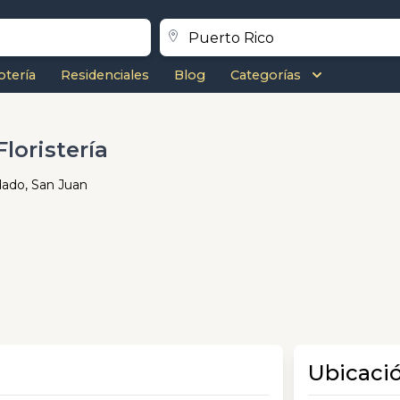
otería
Residenciales
Blog
Categorías
loristería
ado, San Juan
Ubicaci