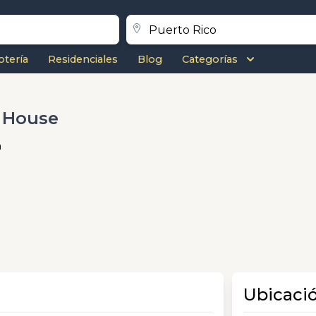
otería
Residenciales
Blog
Categorías
 House
a
Ubicaci