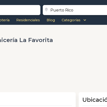
otería
Residenciales
Blog
Categorías
icería La Favorita
Ubicaci