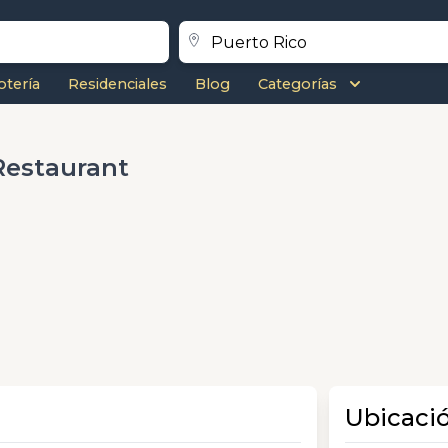
otería
Residenciales
Blog
Categorías
Restaurant
Ubicaci