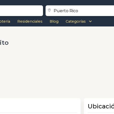
otería
Residenciales
Blog
Categorías
ito
Ubicaci