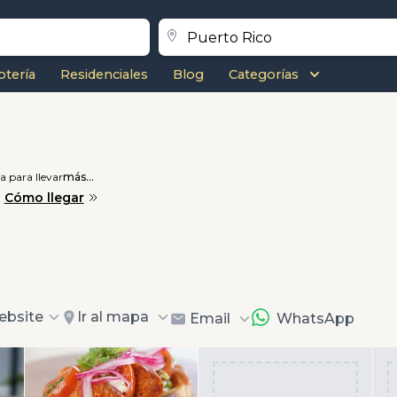
otería
Residenciales
Blog
Categorías
 para llevar
más...
Cómo llegar
ebsite
Ir al mapa
Email
WhatsApp