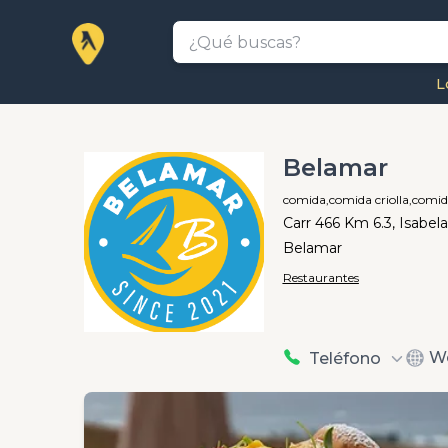
L
Belamar
comida,
comida criolla,
comida
Carr 466 Km 6.3, Isabela
Belamar
Restaurantes
W
Teléfono