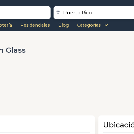
otería
Residenciales
Blog
Categorías
 Glass
Ubicaci