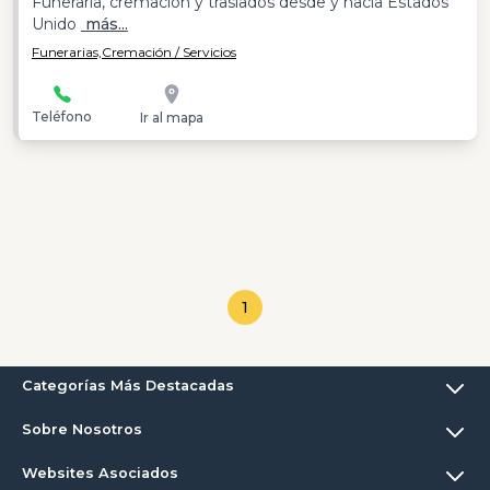
Funeraria, cremación y traslados desde y hacia Estados
Unido
más...
Funerarias,
Cremación / Servicios
Teléfono
Ir al mapa
1
Categorías Más Destacadas
Sobre Nosotros
Websites Asociados