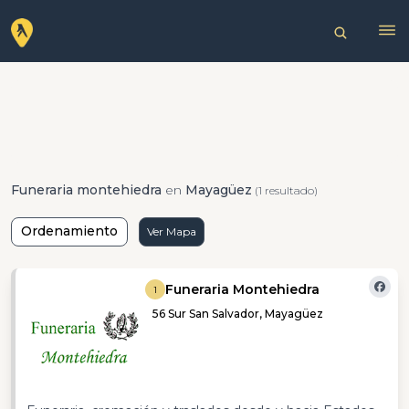
Funeraria montehiedra
en
Mayagüez
(1 resultado)
Ordenamiento
Ver Mapa
Funeraria Montehiedra
1
56 Sur San Salvador, Mayagüez