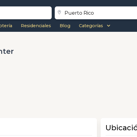
otería
Residenciales
Blog
Categorías
nter
Ubicaci