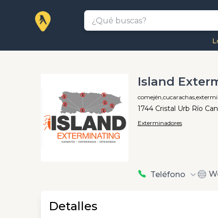
L
Island Exter
comején,
cucarachas,
exterm
1744 Cristal Urb Río Ca
Exterminadores
W
Teléfono
Detalles