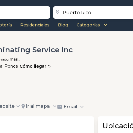
otería
Residenciales
Blog
Categorías
minating Service Inc
inador
más...
na, Ponce
Cómo llegar
ebsite
Ir al mapa
Email
Ubicaci