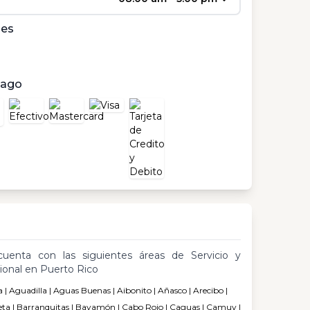
les
pago
cuenta con las siguientes áreas de Servicio y
ional en Puerto Rico
| Aguadilla | Aguas Buenas | Aibonito | Añasco | Arecibo |
eta | Barranquitas | Bayamón | Cabo Rojo | Caguas | Camuy |