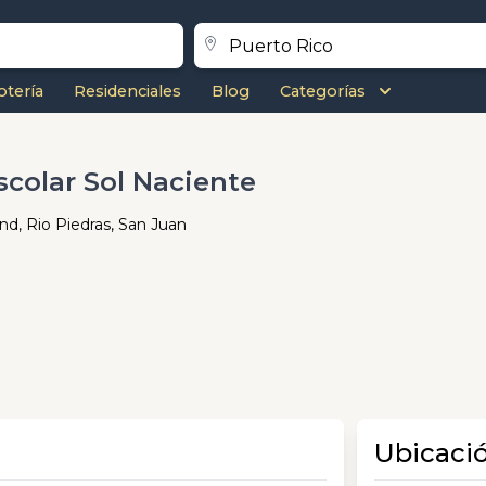
otería
Residenciales
Blog
Categorías
scolar Sol Naciente
d, Rio Piedras, San Juan
Ubicaci