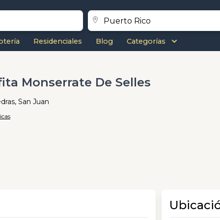
otería
Residenciales
Blog
Categorías
fita Monserrate De Selles
dras, San Juan
icas
Ubicaci