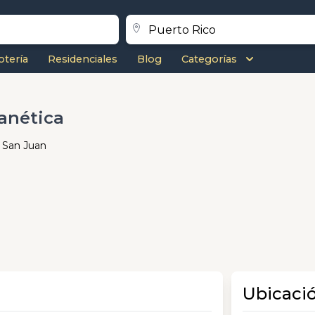
otería
Residenciales
Blog
Categorías
anética
, San Juan
Ubicaci