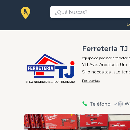
L
Ferretería T
equipo de jardinería,
ferretería
711 Ave. Andalucía Urb
Si lo necesitas... ¡Lo te
Ferreterías
W
Teléfono