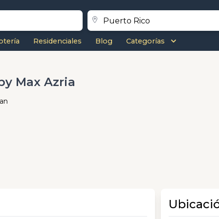
otería
Residenciales
Blog
Categorías
by Max Azria
uan
Ubicaci