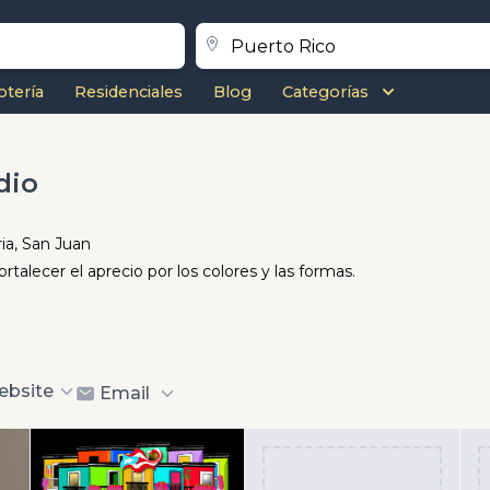
otería
Residenciales
Blog
Categorías
dio
ria, San Juan
rtalecer el aprecio por los colores y las formas.
ebsite
Email