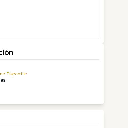
ción
 no Disponible
les