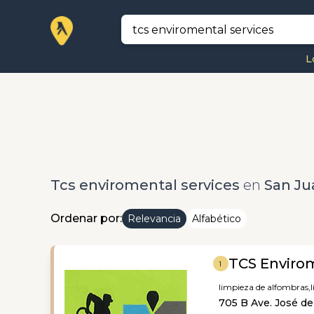
L
Tcs enviromental services
en
San Ju
Ordenar por:
Relevancia
Alfabético
TCS Envirom
1
limpieza de alfombras,
705 B Ave. José de