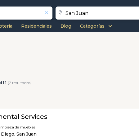
otería
Residenciales
Blog
Categorías
an
(2 resultados)
ental Services
limpieza de muebles
 Diego, San Juan