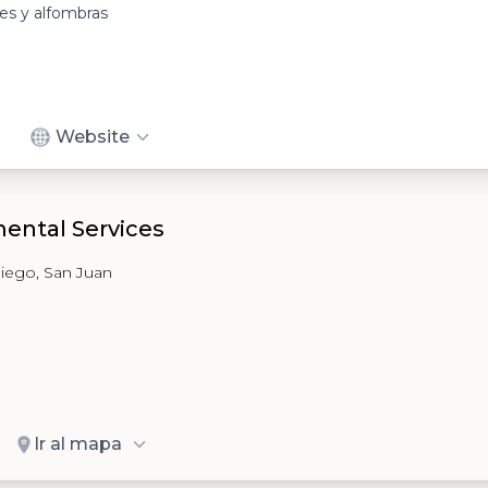
es y alfombras
Website
ental Services
Diego, San Juan
Ir al mapa