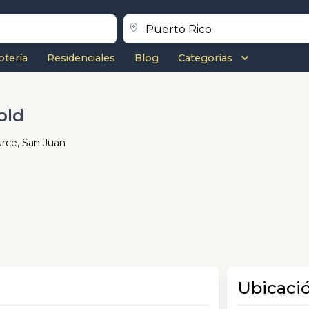
otería
Residenciales
Blog
Categorías
old
urce, San Juan
Ubicaci