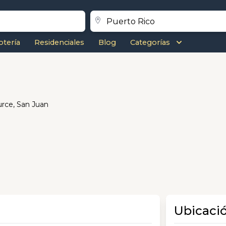
otería
Residenciales
Blog
Categorías
urce, San Juan
Ubicaci