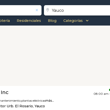
otería
Residenciales
Blog
Categorías
 Inc
08:00 am 
antenimiento,
plantas eléctricas
más...
tor Urb. El Rosario, Yauco