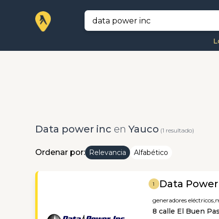
L
Data power inc
en
Yauco
(1 resultado)
Ordenar por:
Relevancia
Alfabético
Data Power
1
generadores eléctricos,
m
8 calle El Buen Pas