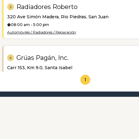
Radiadores Roberto
5
320 Ave Simón Madera, Rio Piedras, San Juan
08:00 am - 5:00 pm
Automóviles / Radiadores / Reparación
Grúas Pagán, Inc.
6
Carr 153, Km 9.0, Santa Isabel
08:00 am - 5:00 pm
1
Grúas
Categorías Más Destacadas
Sobre Nosotr
Dorado Hydraulics
7
Carr 688 Km 0.1 Bo. Cabo Caribe, Vega Baja
08:00 am - 4:00 pm
Mangueras Industriales