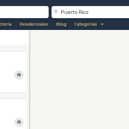
otería
Residenciales
Blog
Categorías
)