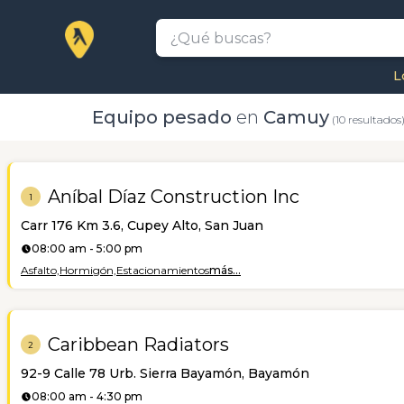
L
Equipo pesado
en
Camuy
(10 resultados
Aníbal Díaz Construction Inc
1
Carr 176 Km 3.6, Cupey Alto, San Juan
08:00 am - 5:00 pm
Asfalto,
Hormigón,
Estacionamientos
más...
Caribbean Radiators
2
92-9 Calle 78 Urb. Sierra Bayamón, Bayamón
08:00 am - 4:30 pm