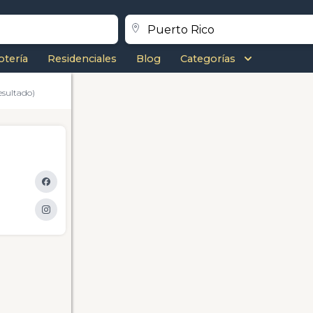
otería
Residenciales
Blog
Categorías
esultado)