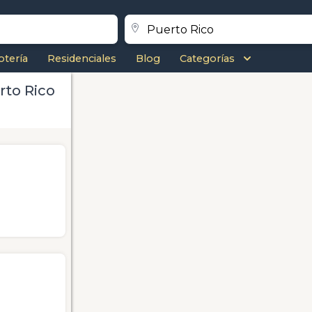
otería
Residenciales
Blog
Categorías
rto Rico