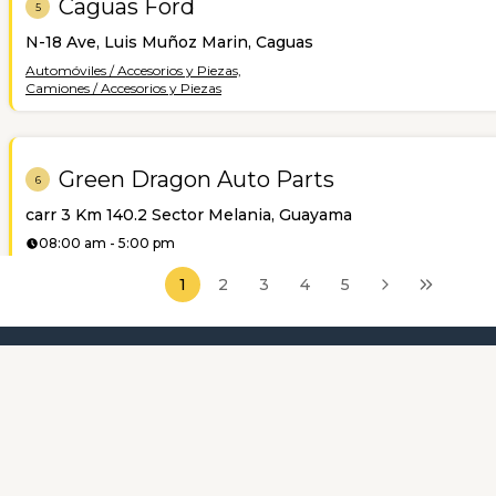
Caguas Ford
5
N-18 Ave, Luis Muñoz Marin, Caguas
Automóviles / Accesorios y Piezas,
Camiones / Accesorios y Piezas
Green Dragon Auto Parts
6
carr 3 Km 140.2 Sector Melania, Guayama
08:00 am - 5:00 pm
Automóviles / Accesorios y Piezas
1
2
3
4
5
Categorías Más Destacadas
Sobre Nosotr
Auto Piezas Ford y Toyota
7
Carr 417 Km 2.0 Bo Malpaso, Aguada
08:00 am - 3:00 pm
Automóviles / Accesorios y Piezas