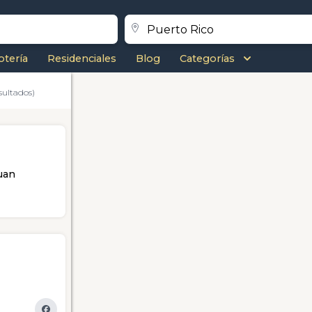
otería
Residenciales
Blog
Categorías
sultados)
uan