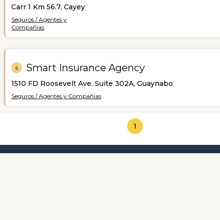
Carr 1 Km 56.7, Cayey
Seguros / Agentes y
Compañías
Smart Insurance Agency
6
1510 FD Roosevelt Ave. Suite 302A, Guaynabo
Seguros / Agentes y Compañías
1
CA Service Corp.
7
Carr. 844 km 1.3, Cupey Bajo, Trujillo Alto
Categorías Más Destacadas
Sobre Nosotr
Seguros / Agentes y Compañías