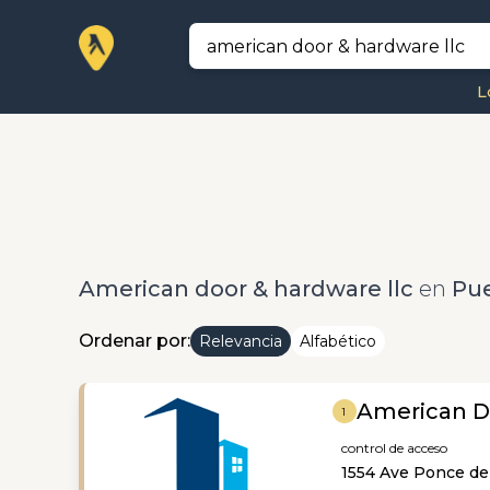
L
American door & hardware llc
en
Pue
Ordenar por:
Relevancia
Alfabético
American D
1
control de acceso
1554 Ave Ponce de 