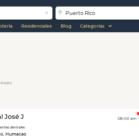
otería
Residenciales
Blog
Categorías
ultado)
l José J
08:00 am 
antes dentales
lo, Humacao