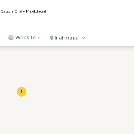
/ Cirugía Oral y Maxilofacial
Website
Ir al mapa
1