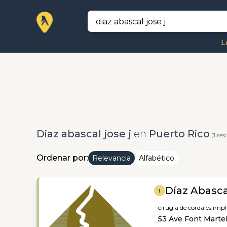
L
Diaz abascal jose j
en
Puerto Rico
(1 res
Ordenar por:
Relevancia
Alfabético
Díaz Abasca
1
cirugía de cordales,
impl
53 Ave Font Marte