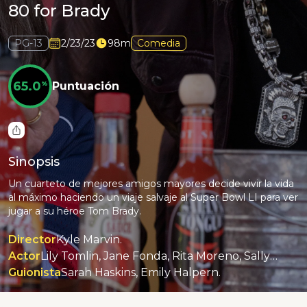
80 for Brady
PG-13
2/23/23
98m
Comedia
65.0
%
Puntuación
Sinopsis
Un cuarteto de mejores amigos mayores decide vivir la vida
al máximo haciendo un viaje salvaje al Super Bowl LI para ver
jugar a su héroe Tom Brady.
Director
Kyle Marvin.
Actor
Lily Tomlin, Jane Fonda, Rita Moreno, Sally Field, Tom Brady, Billy Porter.
Guionista
Sarah Haskins, Emily Halpern.