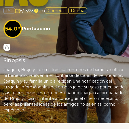
PG
6/15/23
1m
Comedia
Drama
54.0
%
Puntuación
Sinopsis
Joaquín, Brujo y Luismi, tres cuarentones de barrio sin oficio
ni beneficio, vuelven a encontrarse después de veinte años.
Joaquín y su familia un día reciben una notificación del
juzgado informándoles del embargo de su casa por culpa de
sus tejemanejes, es entonces cuando Joaquín acompañado
de Brujo y Luismi intentará conseguir el dinero necesario,
pero las brillantes ideas de los amigos no salen tal como
esperaban.