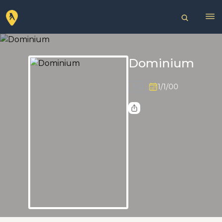
Dominium
NR
1/1/00