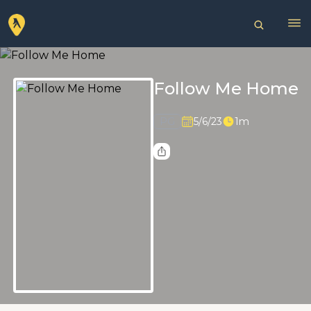
Follow Me Home
PG
5/6/23
1m