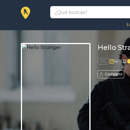
L
Hello St
PG
4/7/23
Compartir