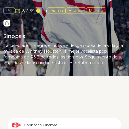
PG
12/21/22
1m
Drama
Historia
Musical
Sinopsis
La celebración alegre, emotiva y desgarradora de la vida y la
música de Whitney Houston, la mejor vocalista pop
femenina de R&B de todos los tiempos. Seguimiento de su
viaje desde la oscuridad hasta el estrellato musical.
Caribbean Cinemas