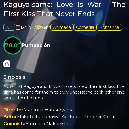
Kaguya-sama: Love Is War - The
First Kiss That Never Ends
NR
12/17/22
96m
Animada
Comedia
Romance
78.0
%
Puntuación
Sinopsis
Now that Kaguya and Miyuki have shared their first kiss, the
time has come for them to truly understand each other and
admit their feelings.
Director
Mamoru Hatakeyama.
Actor
Makoto Furukawa, Aoi Koga, Konomi Kohara, Ryota Suzuki, Miyu Tomita, Yumiri Hanamori.
Guionista
Yasuhiro Nakanishi.