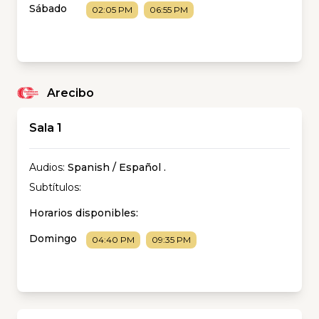
Sábado
02:05 PM
06:55 PM
Arecibo
Sala 1
Audios:
Spanish / Español
.
Subtítulos:
Horarios disponibles:
Domingo
04:40 PM
09:35 PM